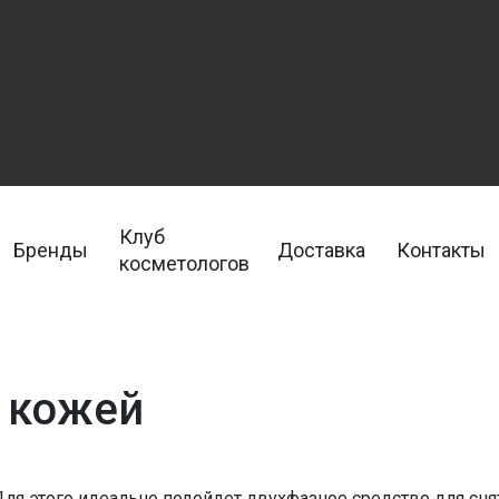
Клуб
Бренды
Доставка
Контакты
косметологов
а кожей
ля этого идеально подойдет двухфазное средство для сн