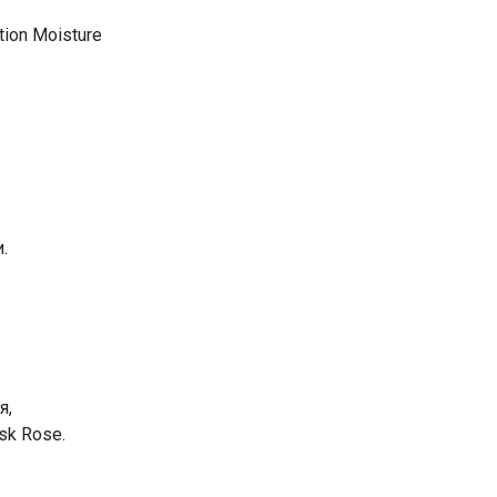
ion Moisture
и.
я,
sk Rose.